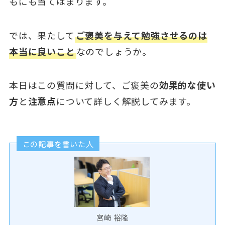
もにも当てはまります。
では、果たして
ご褒美を与えて勉強させるのは
本当に良いこと
なのでしょうか。
本日はこの質問に対して、ご褒美の
効果的な使い
方
と
注意点
について詳しく解説してみます。
この記事を書いた人
宮崎 裕隆